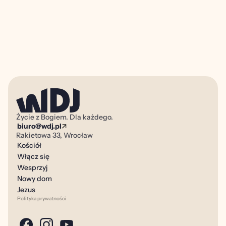
Zapisz się jako uczestnik
alpha@wdj.pl
Wrocław dla Je
Życie z Bogiem. Dla każdego.
biuro@wdj.pl
Rakietowa 33, Wrocław
Kościół
Włącz się
Wesprzyj
Nowy dom
Jezus
Polityka prywatności