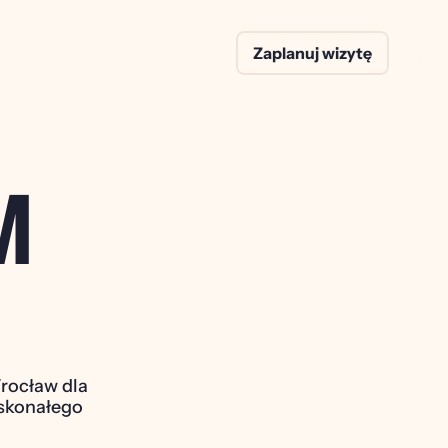
Zaplanuj wizytę
M
O
rocław dla 
skonałego 