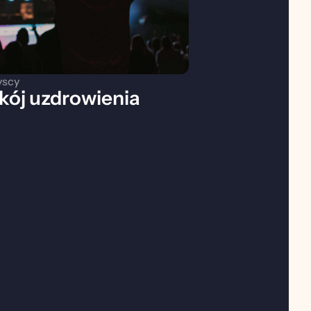
scy
kój uzdrowienia