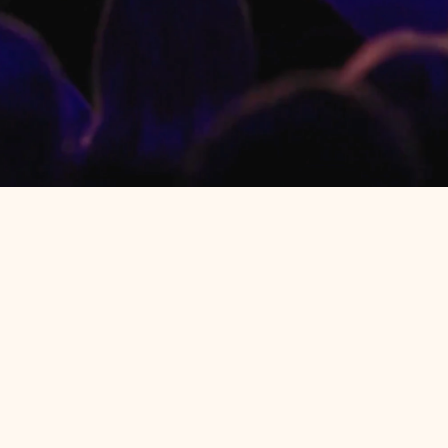
 w każdą niedzielę.
iebie.