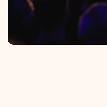
Spotykamy się
Czekamy na C
Rakietowa 33, Wrocław — 11:00