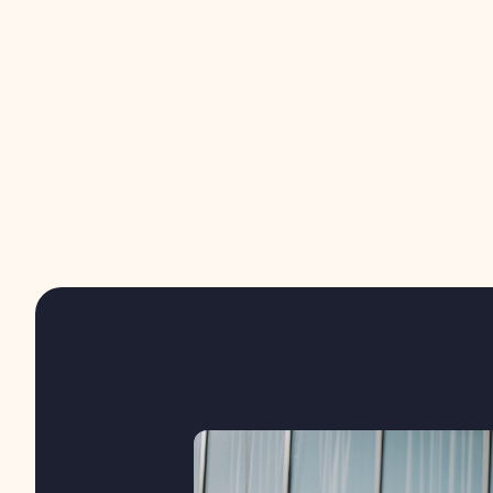
Nadchodzące wydarz
Nie ma nabożeństwa
niedziela, 16
Kurs Alpha
poniedziałek, 28 wrześ