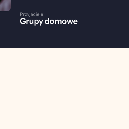
Przyjaciele
Grupy domowe
y?