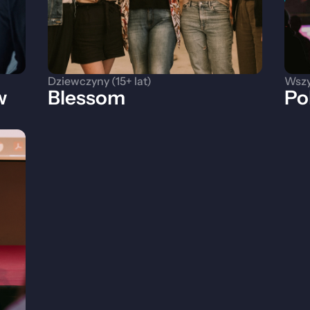
Dziewczyny (15+ lat)
Wszy
w
Blessom
Po