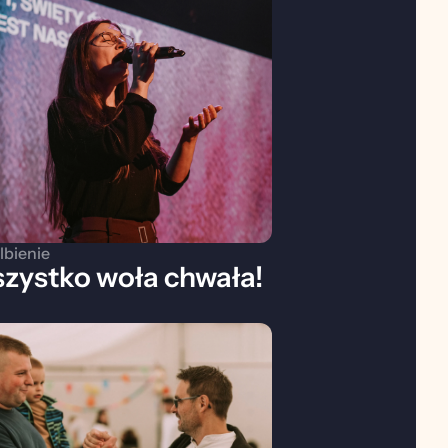
lbienie
zystko woła chwała!