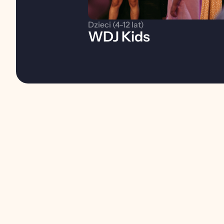
Dzieci (4-12 lat)
WDJ Kids
Kim jesteśm