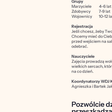
Grupy
Marzyciele          4-6 lat      
Zdobywcy           7-9 lat       
Wojownicy         10-12 lat   
Rejestracja
Jeśli chcesz, żeby Two
Chcemy mieć do Ciebie
przed wejściem na salę
odebrać.
Nauczyciele
Zajęcia prowadzą wolo
wielkich sercach, kt
na co dzień.
Koordynatorzy WDJ 
Agnieszka i Bartek J
Pozwólcie dz
przeszkadzaj