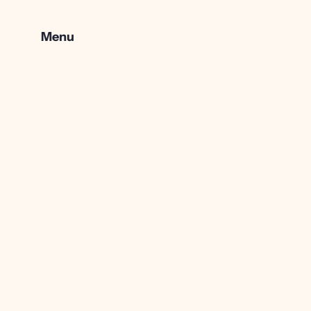
Menu
Dzieci
WDJ Kids
Tworzymy kościół dziecięcy, bo chcemy, by dzieci poznał
jako najlepszego przyjaciela, czuły się przez Niego kochan
akceptowane, by miały pewność, że On jest blisko i zawsz