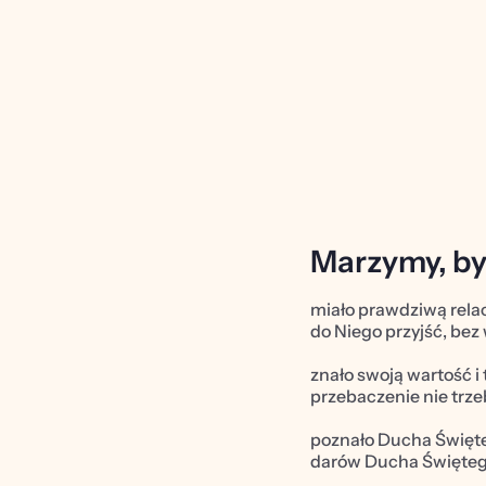
kibicuje. Chcemy też, by wiedziały, że kościół jest fajny: to
modlitwa i głębia, ale też zabawa, relacje i śmiech.
dzieci@wdj.pl
Marzymy, by
miało prawdziwą relac
do Niego przyjść, bez 
znało swoją wartość i 
przebaczenie nie trze
poznało Ducha Święteg
darów Ducha Święteg