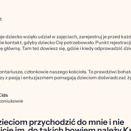
           
          
         
je dziecko wzięło udział w zajęciach, zarejestruj je przed ka
 kontakt, gdyby dziecko Cię potrzebowało. Punkt rejestracji 
 główną. Tam też dowiesz się, gdzie i kiedy odprowadzić dzieck
ntariusze, członkowie naszego kościoła. To prawdziwi bohate
órzy z pasją i entuzjazmem pomagają dzieciom doświadczać ży
Kids
akoniukowie
ieciom przychodzić do mnie i nie 
cie im, do takich bowiem należy K