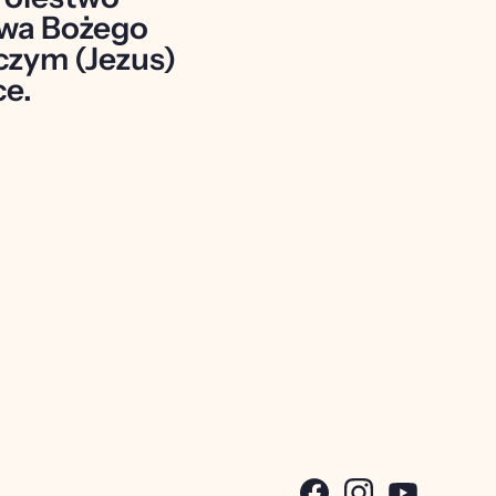
wa Bożego 
czym (Jezus) 
ce.