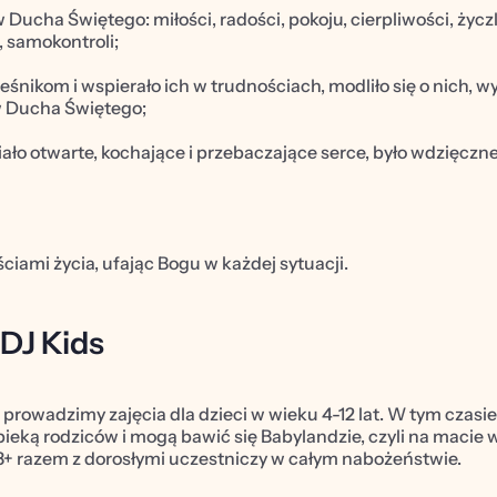
ucha Świętego: miłości, radości, pokoju, cierpliwości, życzli
, samokontroli;
nikom i wspierało ich w trudnościach, modliło się o nich, w
w Ducha Świętego;
miało otwarte, kochające i przebaczające serce, było wdzięczn
ściami życia, ufając Bogu w każdej sytuacji.
WDJ Kids
rowadzimy zajęcia dla dzieci w wieku 4-12 lat. W tym czasie
ieką rodziców i mogą bawić się Babylandzie, czyli na macie w 
3+ razem z dorosłymi uczestniczy w całym nabożeństwie.