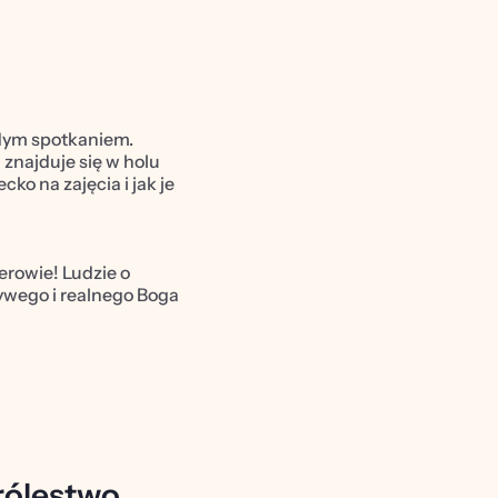
żdym spotkaniem. 
znajduje się w holu 
o na zajęcia i jak je 
rowie! Ludzie o 
wego i realnego Boga 
rólestwo 