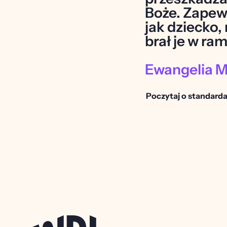
Boże. Zapew
jak dziecko,
brał je w ram
Ewangelia M
Poczytaj o standarda
Wrocław dla J