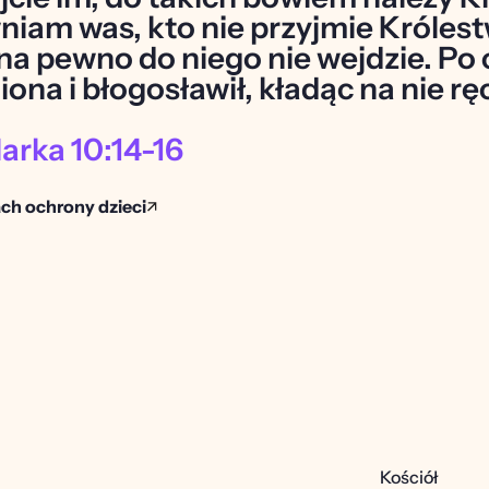
niam was, kto nie przyjmie Królest
 na pewno do niego nie wejdzie. Po 
iona i błogosławił, kładąc na nie rę
arka 10:14-16
ch ochrony dzieci
ezusa — 
Newsletter
Bądź na bieżąco
Tak jak Ty nie lubimy spamu, dlatego 
obiecujemy dzielić się tylko najlepszymi 
rzeczami.
Kościół