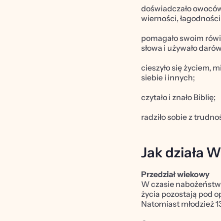
doświadczało owoców D
wierności, łagodności
pomagało swoim rówieś
słowa i używało daró
cieszyło się życiem, 
siebie i innych;
czytało i znało Biblię;
radziło sobie z trudno
Jak działa 
Przedział wiekowy
W czasie nabożeństw p
życia pozostają pod op
Natomiast młodzież 1