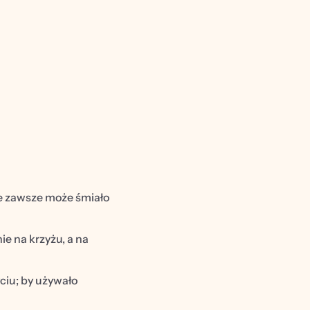
że zawsze może śmiało 
e na krzyżu, a na 
iu; by używało 