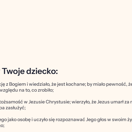
 
 Twoje dziecko:
ję z Bogiem i wiedziało, że jest kochane; by miało pewność, 
względu na to, co zrobiło;
tożsamość w Jezusie Chrystusie; wierzyło, że Jezus umarł za ni
ba zasłużyć;
o jako osobę i uczyło się rozpoznawać Jego głos w swoim życ
o;