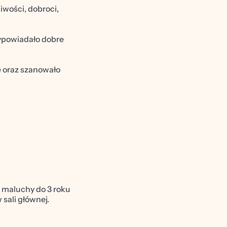
wości, dobroci, 
ypowiadało dobre 
e oraz szanowało 
 maluchy do 3 roku 
sali głównej. 